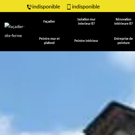
indisponible
indisponible
Isolation mur
Rénovation
Façadier
interieur 87
intérieure 87
Peintre mur et
Entreprise de
Peintre intérieur
plafond
peinture