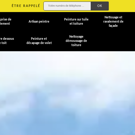
ÊTRE RAPPELÉ
Nettoyage et
prise de
Peinture sur tuile
Artisan peintre
ravalement de
alement
et toiture
façade
Nettoyage
re dessous
Peinture et
démoussage de
e toit
décapage de volet
toiture