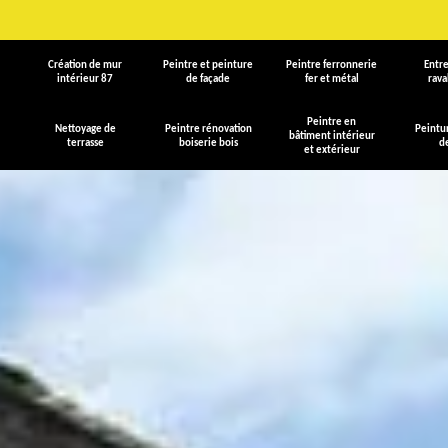
Création de mur
Peintre et peinture
Peintre ferronnerie
Entre
intérieur 87
de façade
fer et métal
rav
Peintre en
Nettoyage de
Peintre rénovation
Peintu
bâtiment intérieur
terrasse
boiserie bois
d
et extérieur