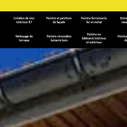
Création de mur
Peintre et peinture
Peintre ferronnerie
Entre
intérieur 87
de façade
fer et métal
rav
Peintre en
Nettoyage de
Peintre rénovation
Peintu
bâtiment intérieur
terrasse
boiserie bois
d
et extérieur