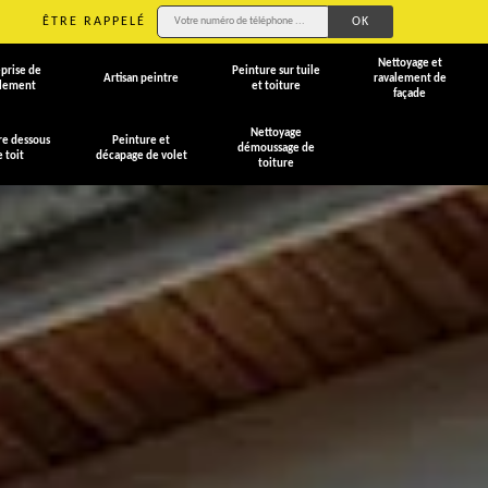
ÊTRE RAPPELÉ
Nettoyage et
prise de
Peinture sur tuile
Artisan peintre
ravalement de
alement
et toiture
façade
Nettoyage
re dessous
Peinture et
démoussage de
e toit
décapage de volet
toiture