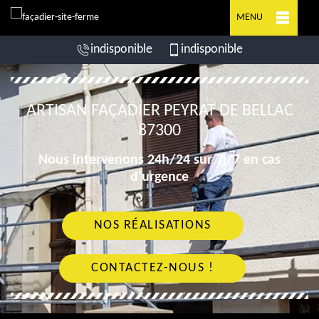
MENU
indisponible
indisponible
ARTISAN FAÇADIER PEYRAT DE BELLAC
87300
Nous intervenons 24h/24 sur 7j/7 en cas
d'urgence
NOS RÉALISATIONS
CONTACTEZ-NOUS !