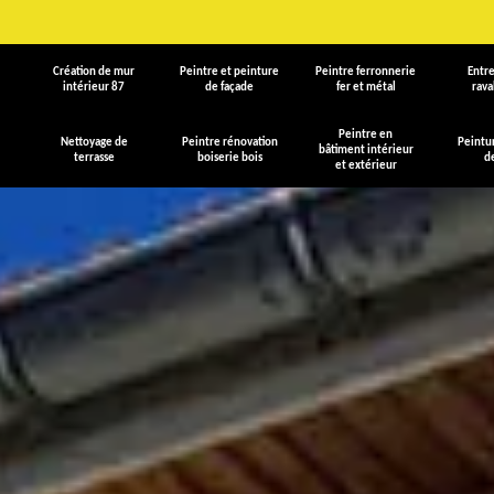
Création de mur
Peintre et peinture
Peintre ferronnerie
Entre
intérieur 87
de façade
fer et métal
rav
Peintre en
Nettoyage de
Peintre rénovation
Peintu
bâtiment intérieur
terrasse
boiserie bois
d
et extérieur