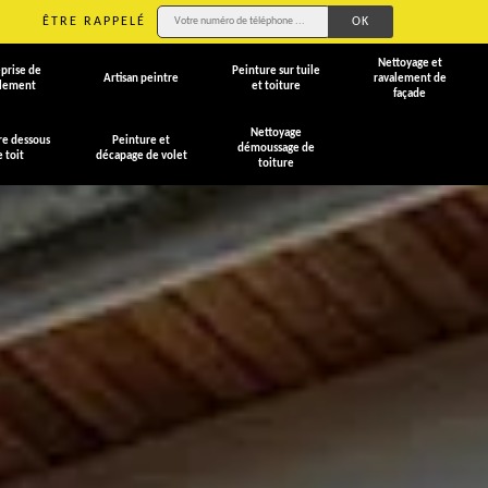
ÊTRE RAPPELÉ
Nettoyage et
prise de
Peinture sur tuile
Artisan peintre
ravalement de
alement
et toiture
façade
Nettoyage
re dessous
Peinture et
démoussage de
e toit
décapage de volet
toiture