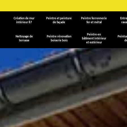
Création de mur
Peintre et peinture
Peintre ferronnerie
Entre
intérieur 87
de façade
fer et métal
rav
Peintre en
Nettoyage de
Peintre rénovation
Peintu
bâtiment intérieur
terrasse
boiserie bois
d
et extérieur