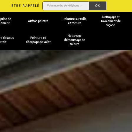
ÊTRE RAPPELÉ
Nettoyage et
prise de
Peinture sur tuile
Artisan peintre
ravalement de
alement
et toiture
façade
Nettoyage
re dessous
Peinture et
démoussage de
e toit
décapage de volet
toiture